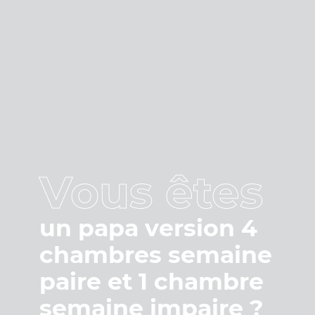
Vous êtes
Vous êtes
Vous êtes
Vous êtes
Vous êtes
un papa version 4
chambres semaine
paire et 1 chambre
semaine impaire ?