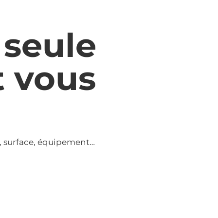
 seule
t vous
, surface, équipement…