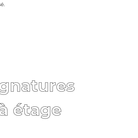
é.
ignatures
à étage