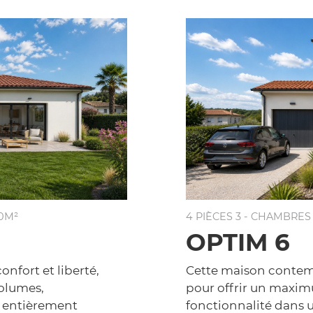
10M²
4 PIÈCES 3 - CHAMBRES
OPTIM 6
onfort et liberté,
Cette maison contem
volumes,
pour offrir un maxim
t entièrement
fonctionnalité dans 