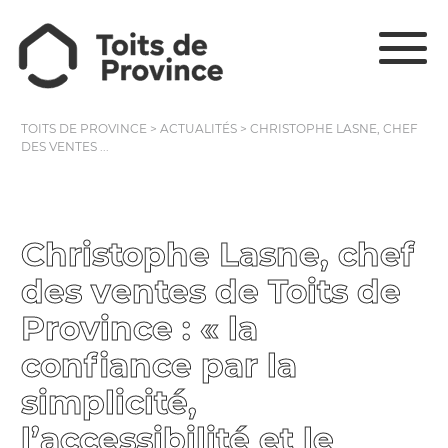
TOITS DE PROVINCE
>
ACTUALITÉS
>
CHRISTOPHE LASNE, CHEF
DES VENTES ...
Christophe Lasne, chef
des ventes de Toits de
Province : « la
confiance par la
simplicité,
l’accessibilité et le