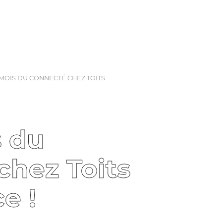
 MOIS DU CONNECTÉ CHEZ TOITS ...
s du
chez Toits
e !