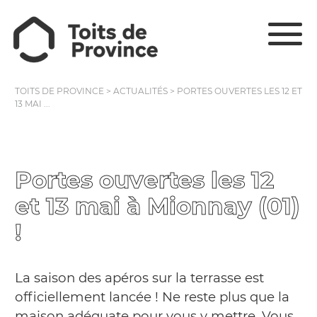
TOITS DE PROVINCE
>
ACTUALITÉS
>
PORTES OUVERTES LES 12 ET
13 MAI ...
Portes ouvertes les 12
et 13 mai à Mionnay (01)
!
La saison des apéros sur la terrasse est
officiellement lancée ! Ne reste plus que la
maison adéquate pour vous y mettre. Vous