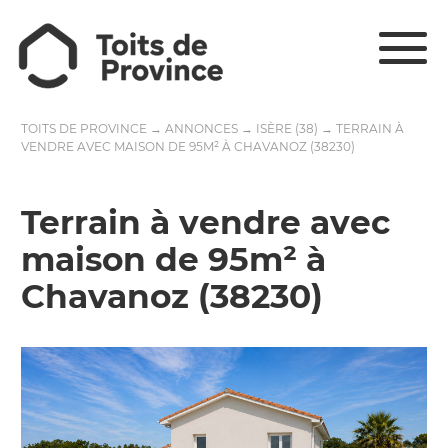
TOITS DE PROVINCE
→
ANNONCES
→
ISÈRE (38)
→
TERRAIN À
VENDRE AVEC MAISON DE 95M² À CHAVANOZ (38230)
Terrain à vendre avec
maison de 95m² à
Chavanoz (38230)