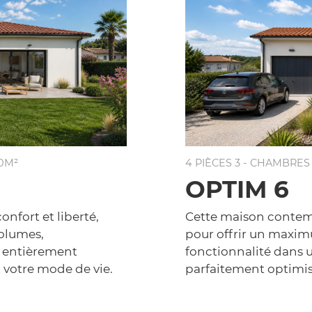
10M²
4 PIÈCES 3 - CHAMBRES
OPTIM 6
onfort et liberté,
Cette maison contem
volumes,
pour offrir un maxim
t entièrement
fonctionnalité dans 
 votre mode de vie.
parfaitement optimis