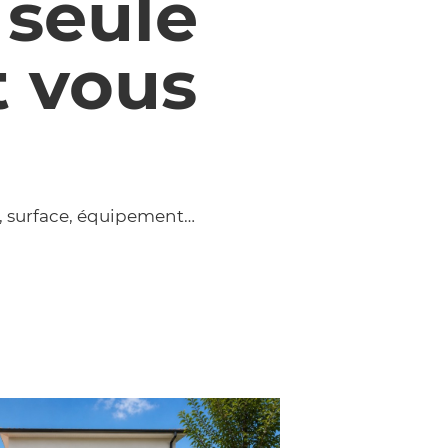
 seule
t vous
, surface, équipement…