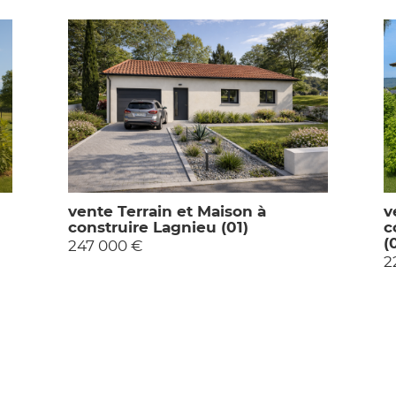
vente Terrain et Maison à
v
construire Lagnieu (01)
c
(
247 000 €
2