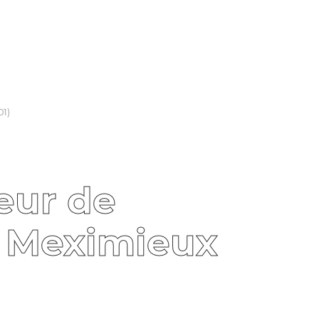
01)
eur de
 Meximieux