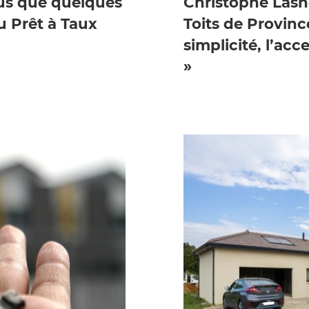
lus que quelques
Christophe Lasn
u Prêt à Taux
Toits de Province
simplicité, l’acce
»