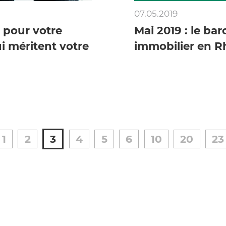
07.05.2019
 pour votre
Mai 2019 : le ba
i méritent votre
immobilier en R
1
2
3
4
5
6
10
20
23