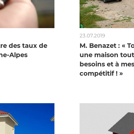
23.07.2019
tre des taux de
M. Benazet : « To
ne-Alpes
une maison tout
besoins et à mes
compétitif ! »